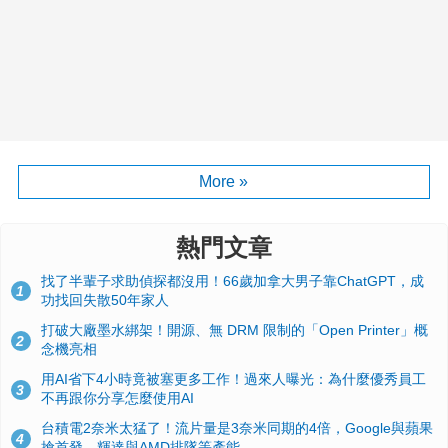
More »
熱門文章
找了半輩子求助偵探都沒用！66歲加拿大男子靠ChatGPT，成
1
功找回失散50年家人
打破大廠墨水綁架！開源、無 DRM 限制的「Open Printer」概
2
念機亮相
用AI省下4小時竟被塞更多工作！過來人曝光：為什麼優秀員工
3
不再跟你分享怎麼使用AI
台積電2奈米太猛了！流片量是3奈米同期的4倍，Google與蘋果
4
搶首發、輝達與AMD排隊等產能