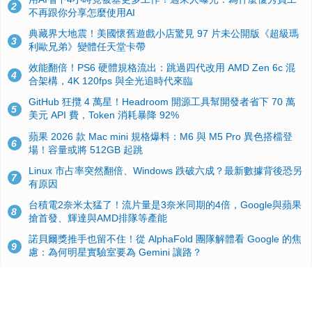
2
不再跟你分享怎麼使用AI
典藏界大地震！美國懷舊遊戲小店驚見 97 片未公開版《超級瑪
3
利歐兄弟》變體任天堂卡帶
效能翻倍！PS6 硬體規格流出：跳過四代改用 AMD Zen 6c 混
4
合架構，4K 120fps 與全光追時代來臨
GitHub 狂攬 4 萬星！Headroom 開源工具幫開發者省下 70 萬
5
美元 API 費，Token 消耗暴降 92%
蘋果 2026 款 Mac mini 規格爆料：M6 與 M5 Pro 異色搭檔登
6
場！容量或將 512GB 起跳
Linux 市占率突然翻倍、Windows 跌破六成？最新數據背後恐另
7
有原因
台積電2奈米太猛了！流片量是3奈米同期的4倍，Google與蘋果
8
搶首發、輝達與AMD排隊等產能
諾貝爾獎推手也留不住！從 AlphaFold 團隊解體看 Google 的焦
9
慮：為何明星實驗室要為 Gemini 讓路？
ASUS Pad 開賣！12.2 吋雙層 OLED、售價 19,900 元，指定電
10
信資費最低 0 元入手