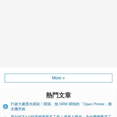
More »
熱門文章
打破大廠墨水綁架！開源、無 DRM 限制的「Open Printer」概
1
念機亮相
用AI省下4小時竟被塞更多工作！過來人曝光：為什麼優秀員工