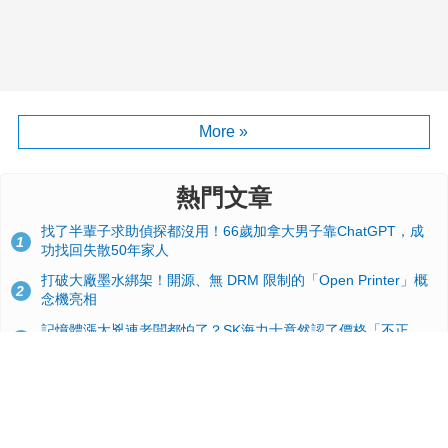
More »
熱門文章
找了半輩子求助偵探都沒用！66歲加拿大男子靠ChatGPT，成
1
功找回失散50年家人
打破大廠墨水綁架！開源、無 DRM 限制的「Open Printer」概
2
念機亮相
記憶體漲太兇連老闆都怕了？SK海力士竟然認了價格「不正
3
常」：再漲下去不是好事
台積電2奈米太猛了！流片量是3奈米同期的4倍，Google與蘋果
4
搶首發、輝達與AMD排隊等產能
GitHub 狂攬 4 萬星！Headroom 開源工具幫開發者省下 70 萬
5
美元 API 費，Token 消耗暴降 92%