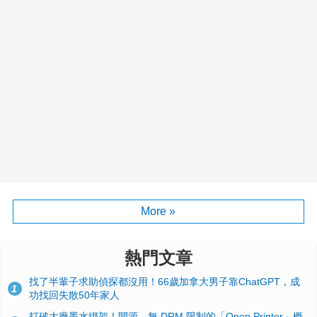
More »
熱門文章
找了半輩子求助偵探都沒用！66歲加拿大男子靠ChatGPT，成
1
功找回失散50年家人
打破大廠墨水綁架！開源、無 DRM 限制的「Open Printer」概