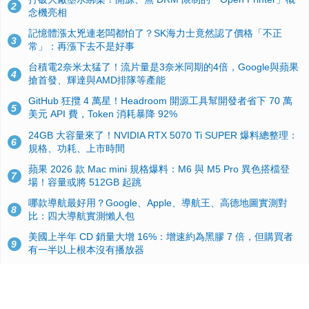
2
念機亮相
記憶體漲太兇連老闆都怕了？SK海力士竟然認了價格「不正
3
常」：再漲下去不是好事
台積電2奈米太猛了！流片量是3奈米同期的4倍，Google與蘋果
4
搶首發、輝達與AMD排隊等產能
GitHub 狂攬 4 萬星！Headroom 開源工具幫開發者省下 70 萬
5
美元 API 費，Token 消耗暴降 92%
24GB 大容量來了！NVIDIA RTX 5070 Ti SUPER 爆料總整理：
6
規格、功耗、上市時間
蘋果 2026 款 Mac mini 規格爆料：M6 與 M5 Pro 異色搭檔登
7
場！容量或將 512GB 起跳
哪款導航最好用？Google、Apple、導航王、高德地圖實測對
8
比：四大導航實測懶人包
美國上半年 CD 銷量大增 16%：增速約為黑膠 7 倍，但購買者
9
有一半以上根本沒有播放器
諾貝爾獎推手也留不住！從 AlphaFold 團隊解體看 Google 的焦
10
慮：為何明星實驗室要為 Gemini 讓路？