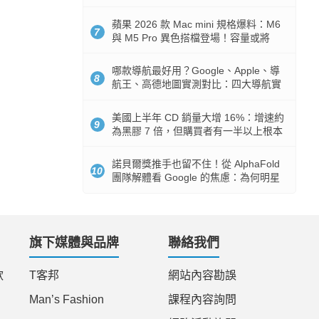
市時間
蘋果 2026 款 Mac mini 規格爆料：M6
7
與 M5 Pro 異色搭檔登場！容量或將
512GB 起跳
哪款導航最好用？Google、Apple、導
8
航王、高德地圖實測對比：四大導航實
測懶人包
美國上半年 CD 銷量大增 16%：增速約
9
為黑膠 7 倍，但購買者有一半以上根本
沒有播放器
諾貝爾獎推手也留不住！從 AlphaFold
10
團隊解體看 Google 的焦慮：為何明星
實驗室要為 Gemini 讓路？
旗下媒體與品牌
聯絡我們
款
T客邦
網站內容勘誤
Man’s Fashion
課程內容詢問