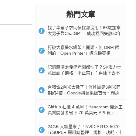
熱門文章
找了半輩子求助偵探都沒用！66歲加拿
1
大男子靠ChatGPT，成功找回失散50年
家人
打破大廠墨水綁架！開源、無 DRM 限
2
制的「Open Printer」概念機亮相
記憶體漲太兇連老闆都怕了？SK海力士
3
竟然認了價格「不正常」：再漲下去不
是好事
台積電2奈米太猛了！流片量是3奈米同
4
期的4倍，Google與蘋果搶首發、輝達
與AMD排隊等產能
GitHub 狂攬 4 萬星！Headroom 開源工
5
具幫開發者省下 70 萬美元 API 費，
Token 消耗暴降 92%
24GB 大容量來了！NVIDIA RTX 5070
6
Ti SUPER 爆料總整理：規格、功耗、上