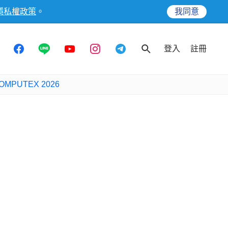
隱私權政策
。
我同意
登入
註冊
OMPUTEX 2026