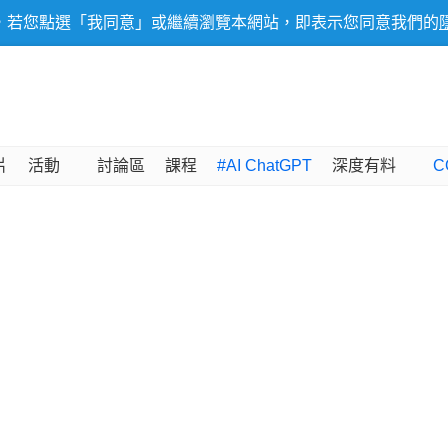
，若您點選「我同意」或繼續瀏覽本網站，即表示您同意我們的
片
活動
討論區
課程
#AI ChatGPT
深度有料
C