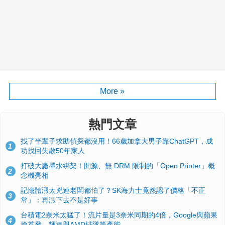
More »
熱門文章
找了半輩子求助偵探都沒用！66歲加拿大男子靠ChatGPT，成
1
功找回失散50年家人
打破大廠墨水綁架！開源、無 DRM 限制的「Open Printer」概
2
念機亮相
記憶體漲太兇連老闆都怕了？SK海力士竟然認了價格「不正
3
常」：再漲下去不是好事
台積電2奈米太猛了！流片量是3奈米同期的4倍，Google與蘋果
4
搶首發、輝達與AMD排隊等產能