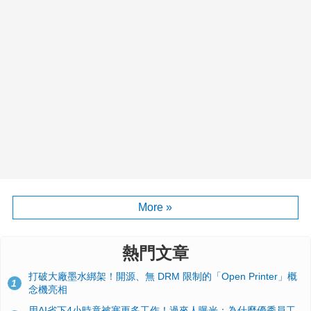
More »
熱門文章
打破大廠墨水綁架！開源、無 DRM 限制的「Open Printer」概
1
念機亮相
用AI省下4小時竟被塞更多工作！過來人曝光：為什麼優秀員工