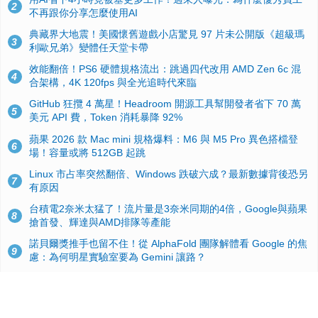
2
不再跟你分享怎麼使用AI
典藏界大地震！美國懷舊遊戲小店驚見 97 片未公開版《超級瑪
3
利歐兄弟》變體任天堂卡帶
效能翻倍！PS6 硬體規格流出：跳過四代改用 AMD Zen 6c 混
4
合架構，4K 120fps 與全光追時代來臨
GitHub 狂攬 4 萬星！Headroom 開源工具幫開發者省下 70 萬
5
美元 API 費，Token 消耗暴降 92%
蘋果 2026 款 Mac mini 規格爆料：M6 與 M5 Pro 異色搭檔登
6
場！容量或將 512GB 起跳
Linux 市占率突然翻倍、Windows 跌破六成？最新數據背後恐另
7
有原因
台積電2奈米太猛了！流片量是3奈米同期的4倍，Google與蘋果
8
搶首發、輝達與AMD排隊等產能
諾貝爾獎推手也留不住！從 AlphaFold 團隊解體看 Google 的焦
9
慮：為何明星實驗室要為 Gemini 讓路？
ASUS Pad 開賣！12.2 吋雙層 OLED、售價 19,900 元，指定電
10
信資費最低 0 元入手