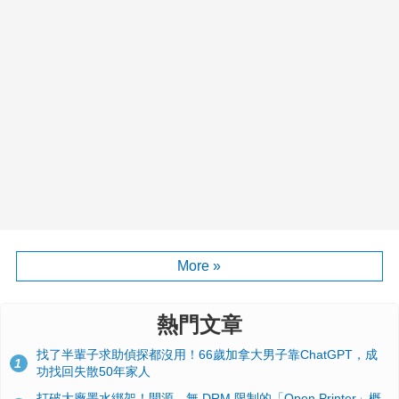
More »
熱門文章
找了半輩子求助偵探都沒用！66歲加拿大男子靠ChatGPT，成
1
功找回失散50年家人
打破大廠墨水綁架！開源、無 DRM 限制的「Open Printer」概