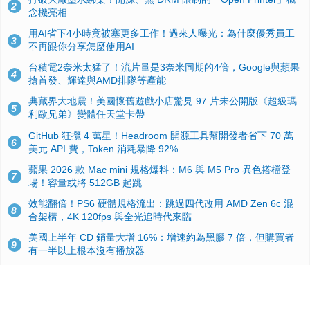
2
念機亮相
用AI省下4小時竟被塞更多工作！過來人曝光：為什麼優秀員工
3
不再跟你分享怎麼使用AI
台積電2奈米太猛了！流片量是3奈米同期的4倍，Google與蘋果
4
搶首發、輝達與AMD排隊等產能
典藏界大地震！美國懷舊遊戲小店驚見 97 片未公開版《超級瑪
5
利歐兄弟》變體任天堂卡帶
GitHub 狂攬 4 萬星！Headroom 開源工具幫開發者省下 70 萬
6
美元 API 費，Token 消耗暴降 92%
蘋果 2026 款 Mac mini 規格爆料：M6 與 M5 Pro 異色搭檔登
7
場！容量或將 512GB 起跳
效能翻倍！PS6 硬體規格流出：跳過四代改用 AMD Zen 6c 混
8
合架構，4K 120fps 與全光追時代來臨
美國上半年 CD 銷量大增 16%：增速約為黑膠 7 倍，但購買者
9
有一半以上根本沒有播放器
諾貝爾獎推手也留不住！從 AlphaFold 團隊解體看 Google 的焦
10
慮：為何明星實驗室要為 Gemini 讓路？