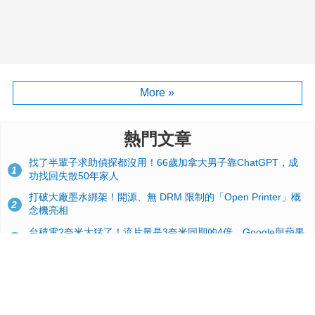
More »
熱門文章
找了半輩子求助偵探都沒用！66歲加拿大男子靠ChatGPT，成
1
功找回失散50年家人
打破大廠墨水綁架！開源、無 DRM 限制的「Open Printer」概
2
念機亮相
台積電2奈米太猛了！流片量是3奈米同期的4倍，Google與蘋果
3
搶首發、輝達與AMD排隊等產能
GitHub 狂攬 4 萬星！Headroom 開源工具幫開發者省下 70 萬
4
美元 API 費，Token 消耗暴降 92%
24GB 大容量來了！NVIDIA RTX 5070 Ti SUPER 爆料總整理：
5
規格、功耗、上市時間