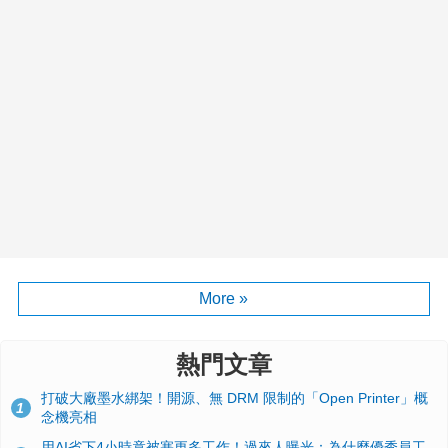
More »
熱門文章
打破大廠墨水綁架！開源、無 DRM 限制的「Open Printer」概
1
念機亮相
用AI省下4小時竟被塞更多工作！過來人曝光：為什麼優秀員工