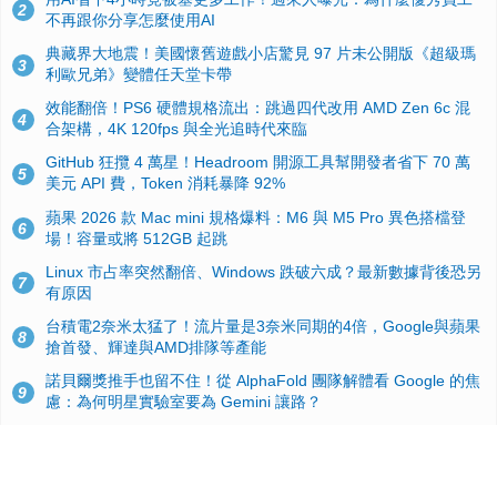
2
不再跟你分享怎麼使用AI
典藏界大地震！美國懷舊遊戲小店驚見 97 片未公開版《超級瑪
3
利歐兄弟》變體任天堂卡帶
效能翻倍！PS6 硬體規格流出：跳過四代改用 AMD Zen 6c 混
4
合架構，4K 120fps 與全光追時代來臨
GitHub 狂攬 4 萬星！Headroom 開源工具幫開發者省下 70 萬
5
美元 API 費，Token 消耗暴降 92%
蘋果 2026 款 Mac mini 規格爆料：M6 與 M5 Pro 異色搭檔登
6
場！容量或將 512GB 起跳
Linux 市占率突然翻倍、Windows 跌破六成？最新數據背後恐另
7
有原因
台積電2奈米太猛了！流片量是3奈米同期的4倍，Google與蘋果
8
搶首發、輝達與AMD排隊等產能
諾貝爾獎推手也留不住！從 AlphaFold 團隊解體看 Google 的焦
9
慮：為何明星實驗室要為 Gemini 讓路？
ASUS Pad 開賣！12.2 吋雙層 OLED、售價 19,900 元，指定電
10
信資費最低 0 元入手