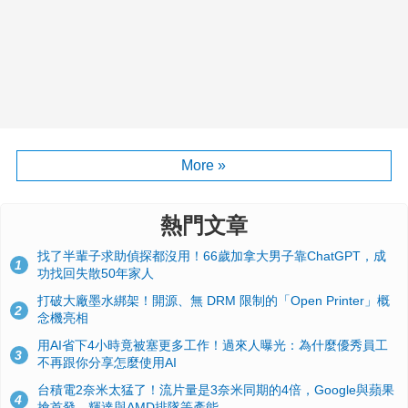
More »
熱門文章
找了半輩子求助偵探都沒用！66歲加拿大男子靠ChatGPT，成
1
功找回失散50年家人
打破大廠墨水綁架！開源、無 DRM 限制的「Open Printer」概
2
念機亮相
用AI省下4小時竟被塞更多工作！過來人曝光：為什麼優秀員工
3
不再跟你分享怎麼使用AI
台積電2奈米太猛了！流片量是3奈米同期的4倍，Google與蘋果
4
搶首發、輝達與AMD排隊等產能