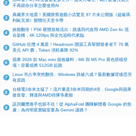
2
不再跟你分享怎麼使用AI
典藏界大地震！美國懷舊遊戲小店驚見 97 片未公開版《超級瑪
3
利歐兄弟》變體任天堂卡帶
效能翻倍！PS6 硬體規格流出：跳過四代改用 AMD Zen 6c 混
4
合架構，4K 120fps 與全光追時代來臨
GitHub 狂攬 4 萬星！Headroom 開源工具幫開發者省下 70 萬
5
美元 API 費，Token 消耗暴降 92%
蘋果 2026 款 Mac mini 規格爆料：M6 與 M5 Pro 異色搭檔登
6
場！容量或將 512GB 起跳
Linux 市占率突然翻倍、Windows 跌破六成？最新數據背後恐另
7
有原因
台積電2奈米太猛了！流片量是3奈米同期的4倍，Google與蘋果
8
搶首發、輝達與AMD排隊等產能
諾貝爾獎推手也留不住！從 AlphaFold 團隊解體看 Google 的焦
9
慮：為何明星實驗室要為 Gemini 讓路？
ASUS Pad 開賣！12.2 吋雙層 OLED、售價 19,900 元，指定電
10
信資費最低 0 元入手