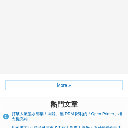
More »
熱門文章
打破大廠墨水綁架！開源、無 DRM 限制的「Open Printer」概
1
念機亮相
用AI省下4小時竟被塞更多工作！過來人曝光：為什麼優秀員工