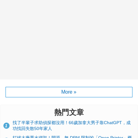
More »
熱門文章
找了半輩子求助偵探都沒用！66歲加拿大男子靠ChatGPT，成
1
功找回失散50年家人
打破大廠墨水綁架！開源、無 DRM 限制的「Open Printer」概