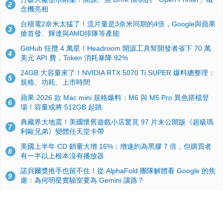
2
念機亮相
台積電2奈米太猛了！流片量是3奈米同期的4倍，Google與蘋果
3
搶首發、輝達與AMD排隊等產能
GitHub 狂攬 4 萬星！Headroom 開源工具幫開發者省下 70 萬
4
美元 API 費，Token 消耗暴降 92%
24GB 大容量來了！NVIDIA RTX 5070 Ti SUPER 爆料總整理：
5
規格、功耗、上市時間
蘋果 2026 款 Mac mini 規格爆料：M6 與 M5 Pro 異色搭檔登
6
場！容量或將 512GB 起跳
典藏界大地震！美國懷舊遊戲小店驚見 97 片未公開版《超級瑪
7
利歐兄弟》變體任天堂卡帶
美國上半年 CD 銷量大增 16%：增速約為黑膠 7 倍，但購買者
8
有一半以上根本沒有播放器
諾貝爾獎推手也留不住！從 AlphaFold 團隊解體看 Google 的焦
9
慮：為何明星實驗室要為 Gemini 讓路？
用AI省下4小時竟被塞更多工作！過來人曝光：為什麼優秀員工
10
不再跟你分享怎麼使用AI