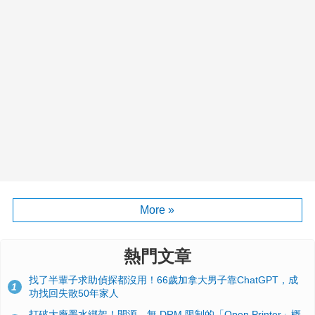
More »
熱門文章
找了半輩子求助偵探都沒用！66歲加拿大男子靠ChatGPT，成
1
功找回失散50年家人
打破大廠墨水綁架！開源、無 DRM 限制的「Open Printer」概