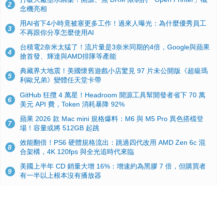
2
念機亮相
用AI省下4小時竟被塞更多工作！過來人曝光：為什麼優秀員工
3
不再跟你分享怎麼使用AI
台積電2奈米太猛了！流片量是3奈米同期的4倍，Google與蘋果
4
搶首發、輝達與AMD排隊等產能
典藏界大地震！美國懷舊遊戲小店驚見 97 片未公開版《超級瑪
5
利歐兄弟》變體任天堂卡帶
GitHub 狂攬 4 萬星！Headroom 開源工具幫開發者省下 70 萬
6
美元 API 費，Token 消耗暴降 92%
蘋果 2026 款 Mac mini 規格爆料：M6 與 M5 Pro 異色搭檔登
7
場！容量或將 512GB 起跳
效能翻倍！PS6 硬體規格流出：跳過四代改用 AMD Zen 6c 混
8
合架構，4K 120fps 與全光追時代來臨
美國上半年 CD 銷量大增 16%：增速約為黑膠 7 倍，但購買者
9
有一半以上根本沒有播放器
諾貝爾獎推手也留不住！從 AlphaFold 團隊解體看 Google 的焦
10
慮：為何明星實驗室要為 Gemini 讓路？