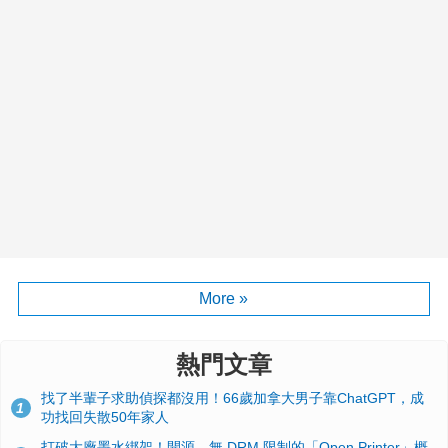
More »
熱門文章
找了半輩子求助偵探都沒用！66歲加拿大男子靠ChatGPT，成
1
功找回失散50年家人
打破大廠墨水綁架！開源、無 DRM 限制的「Open Printer」概