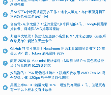
2
念機亮相
用AI省下4小時竟被塞更多工作！過來人曝光：為什麼優秀員工
3
不再跟你分享怎麼使用AI
台積電2奈米太猛了！流片量是3奈米同期的4倍，Google與蘋果
4
搶首發、輝達與AMD排隊等產能
典藏界大地震！美國懷舊遊戲小店驚見 97 片未公開版《超級瑪
5
利歐兄弟》變體任天堂卡帶
GitHub 狂攬 4 萬星！Headroom 開源工具幫開發者省下 70 萬
6
美元 API 費，Token 消耗暴降 92%
蘋果 2026 款 Mac mini 規格爆料：M6 與 M5 Pro 異色搭檔登
7
場！容量或將 512GB 起跳
效能翻倍！PS6 硬體規格流出：跳過四代改用 AMD Zen 6c 混
8
合架構，4K 120fps 與全光追時代來臨
美國上半年 CD 銷量大增 16%：增速約為黑膠 7 倍，但購買者
9
有一半以上根本沒有播放器
諾貝爾獎推手也留不住！從 AlphaFold 團隊解體看 Google 的焦
10
慮：為何明星實驗室要為 Gemini 讓路？