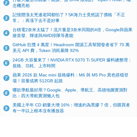
2
念機亮相
記憶體漲太兇連老闆都怕了？SK海力士竟然認了價格「不正
3
常」：再漲下去不是好事
台積電2奈米太猛了！流片量是3奈米同期的4倍，Google與蘋果
4
搶首發、輝達與AMD排隊等產能
GitHub 狂攬 4 萬星！Headroom 開源工具幫開發者省下 70 萬
5
美元 API 費，Token 消耗暴降 92%
24GB 大容量來了！NVIDIA RTX 5070 Ti SUPER 爆料總整理：
6
規格、功耗、上市時間
蘋果 2026 款 Mac mini 規格爆料：M6 與 M5 Pro 異色搭檔登
7
場！容量或將 512GB 起跳
哪款導航最好用？Google、Apple、導航王、高德地圖實測對
8
比：四大導航實測懶人包
美國上半年 CD 銷量大增 16%：增速約為黑膠 7 倍，但購買者
9
有一半以上根本沒有播放器
諾貝爾獎推手也留不住！從 AlphaFold 團隊解體看 Google 的焦
10
慮：為何明星實驗室要為 Gemini 讓路？