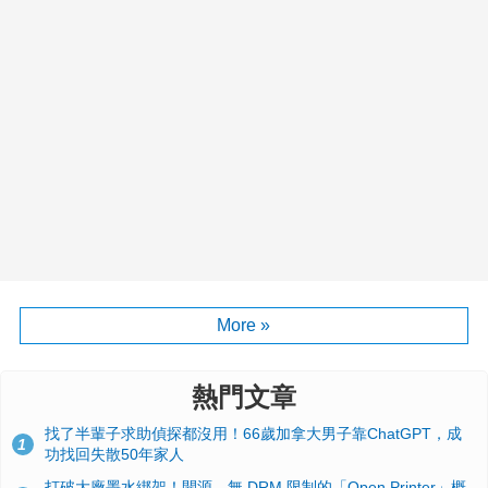
More »
熱門文章
找了半輩子求助偵探都沒用！66歲加拿大男子靠ChatGPT，成
1
功找回失散50年家人
打破大廠墨水綁架！開源、無 DRM 限制的「Open Printer」概