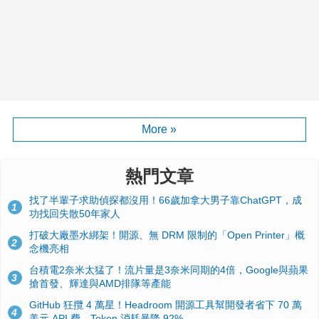
More »
熱門文章
找了半輩子求助偵探都沒用！66歲加拿大男子靠ChatGPT，成
1
功找回失散50年家人
打破大廠墨水綁架！開源、無 DRM 限制的「Open Printer」概
2
念機亮相
台積電2奈米太猛了！流片量是3奈米同期的4倍，Google與蘋果
3
搶首發、輝達與AMD排隊等產能
GitHub 狂攬 4 萬星！Headroom 開源工具幫開發者省下 70 萬
4
美元 API 費，Token 消耗暴降 92%