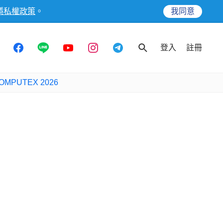
隱私權政策
。
我同意
登入
註冊
OMPUTEX 2026