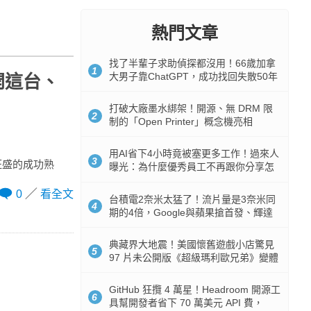
熱門文章
找了半輩子求助偵探都沒用！66歲加拿
1
大男子靠ChatGPT，成功找回失散50年
駕！開這台、
家人
打破大廠墨水綁架！開源、無 DRM 限
2
制的「Open Printer」概念機亮相
用AI省下4小時竟被塞更多工作！過來人
3
精力旺盛的成功熟
曝光：為什麼優秀員工不再跟你分享怎
麼使用AI
0
看全文
台積電2奈米太猛了！流片量是3奈米同
4
期的4倍，Google與蘋果搶首發、輝達
與AMD排隊等產能
典藏界大地震！美國懷舊遊戲小店驚見
5
97 片未公開版《超級瑪利歐兄弟》變體
任天堂卡帶
GitHub 狂攬 4 萬星！Headroom 開源工
6
具幫開發者省下 70 萬美元 API 費，