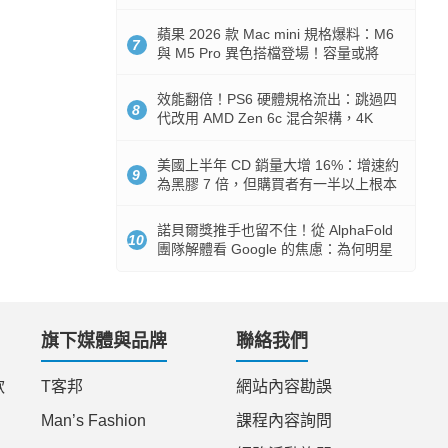
Token 消耗暴降 92%
蘋果 2026 款 Mac mini 規格爆料：M6
7
與 M5 Pro 異色搭檔登場！容量或將
512GB 起跳
效能翻倍！PS6 硬體規格流出：跳過四
8
代改用 AMD Zen 6c 混合架構，4K
120fps 與全光追時代來臨
美國上半年 CD 銷量大增 16%：增速約
9
為黑膠 7 倍，但購買者有一半以上根本
沒有播放器
諾貝爾獎推手也留不住！從 AlphaFold
10
團隊解體看 Google 的焦慮：為何明星
實驗室要為 Gemini 讓路？
旗下媒體與品牌
聯絡我們
款
T客邦
網站內容勘誤
Man’s Fashion
課程內容詢問