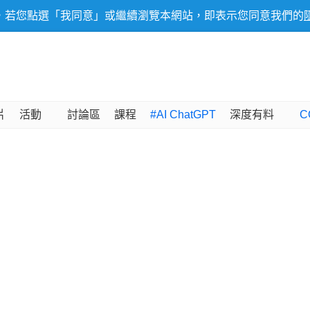
，若您點選「我同意」或繼續瀏覽本網站，即表示您同意我們的
片
活動
討論區
課程
#AI ChatGPT
深度有料
C