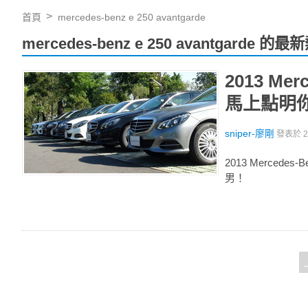
首頁
mercedes-benz e 250 avantgarde
mercedes-benz e 250 avantgarde 
2013 Me
馬上點明你
sniper-廖剛
發表於
2013 Merced
男！