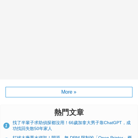
More »
熱門文章
找了半輩子求助偵探都沒用！66歲加拿大男子靠ChatGPT，成
1
功找回失散50年家人
打破大廠墨水綁架！開源、無 DRM 限制的「Open Printer」概