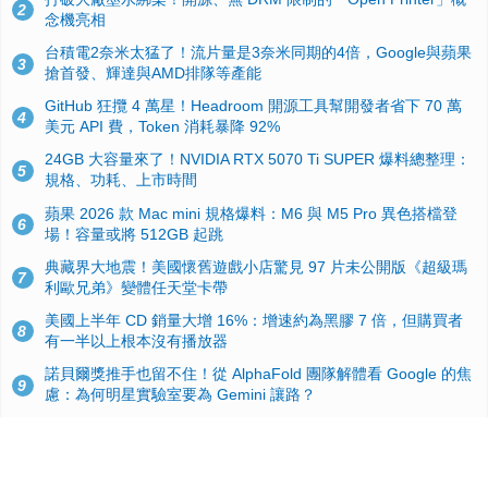
2
念機亮相
台積電2奈米太猛了！流片量是3奈米同期的4倍，Google與蘋果
3
搶首發、輝達與AMD排隊等產能
GitHub 狂攬 4 萬星！Headroom 開源工具幫開發者省下 70 萬
4
美元 API 費，Token 消耗暴降 92%
24GB 大容量來了！NVIDIA RTX 5070 Ti SUPER 爆料總整理：
5
規格、功耗、上市時間
蘋果 2026 款 Mac mini 規格爆料：M6 與 M5 Pro 異色搭檔登
6
場！容量或將 512GB 起跳
典藏界大地震！美國懷舊遊戲小店驚見 97 片未公開版《超級瑪
7
利歐兄弟》變體任天堂卡帶
美國上半年 CD 銷量大增 16%：增速約為黑膠 7 倍，但購買者
8
有一半以上根本沒有播放器
諾貝爾獎推手也留不住！從 AlphaFold 團隊解體看 Google 的焦
9
慮：為何明星實驗室要為 Gemini 讓路？
用AI省下4小時竟被塞更多工作！過來人曝光：為什麼優秀員工
10
不再跟你分享怎麼使用AI