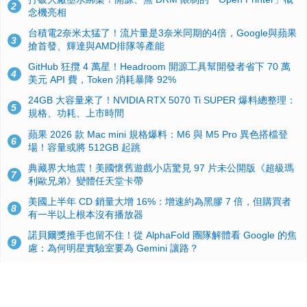
2
念機亮相
台積電2奈米太猛了！流片量是3奈米同期的4倍，Google與蘋果
3
搶首發、輝達與AMD排隊等產能
GitHub 狂攬 4 萬星！Headroom 開源工具幫開發者省下 70 萬
4
美元 API 費，Token 消耗暴降 92%
24GB 大容量來了！NVIDIA RTX 5070 Ti SUPER 爆料總整理：
5
規格、功耗、上市時間
蘋果 2026 款 Mac mini 規格爆料：M6 與 M5 Pro 異色搭檔登
6
場！容量或將 512GB 起跳
典藏界大地震！美國懷舊遊戲小店驚見 97 片未公開版《超級瑪
7
利歐兄弟》變體任天堂卡帶
美國上半年 CD 銷量大增 16%：增速約為黑膠 7 倍，但購買者
8
有一半以上根本沒有播放器
諾貝爾獎推手也留不住！從 AlphaFold 團隊解體看 Google 的焦
9
慮：為何明星實驗室要為 Gemini 讓路？
用AI省下4小時竟被塞更多工作！過來人曝光：為什麼優秀員工
10
不再跟你分享怎麼使用AI