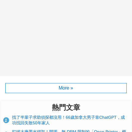
More »
熱門文章
找了半輩子求助偵探都沒用！66歲加拿大男子靠ChatGPT，成
1
功找回失散50年家人
打破大廠墨水綁架！開源、無 DRM 限制的「Open Printer」概