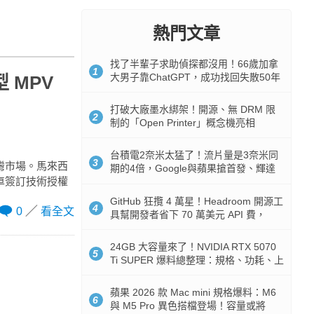
熱門文章
找了半輩子求助偵探都沒用！66歲加拿
1
大男子靠ChatGPT，成功找回失散50年
 MPV
家人
打破大廠墨水綁架！開源、無 DRM 限
2
制的「Open Printer」概念機亮相
台積電2奈米太猛了！流片量是3奈米同
3
灣市場。馬來西
期的4倍，Google與蘋果搶首發、輝達
車簽訂技術授權
與AMD排隊等產能
GitHub 狂攬 4 萬星！Headroom 開源工
4
0
看全文
具幫開發者省下 70 萬美元 API 費，
Token 消耗暴降 92%
24GB 大容量來了！NVIDIA RTX 5070
5
Ti SUPER 爆料總整理：規格、功耗、上
市時間
蘋果 2026 款 Mac mini 規格爆料：M6
6
與 M5 Pro 異色搭檔登場！容量或將