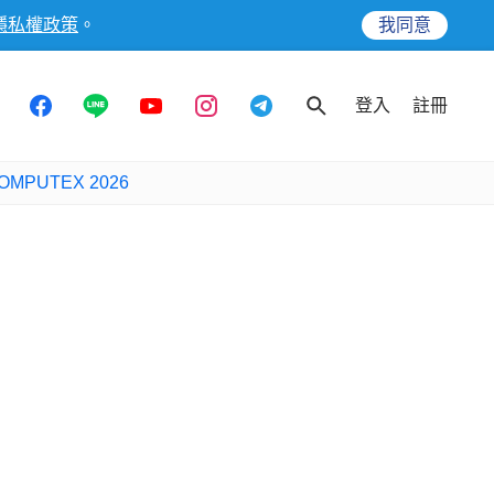
隱私權政策
。
我同意
登入
註冊
OMPUTEX 2026