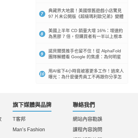
512GB 起跳
典藏界大地震！美國懷舊遊戲小店驚見
7
97 片未公開版《超級瑪利歐兄弟》變體
任天堂卡帶
美國上半年 CD 銷量大增 16%：增速約
8
為黑膠 7 倍，但購買者有一半以上根本
沒有播放器
諾貝爾獎推手也留不住！從 AlphaFold
9
團隊解體看 Google 的焦慮：為何明星
實驗室要為 Gemini 讓路？
用AI省下4小時竟被塞更多工作！過來人
10
曝光：為什麼優秀員工不再跟你分享怎
麼使用AI
旗下媒體與品牌
聯絡我們
款
T客邦
網站內容勘誤
Man’s Fashion
課程內容詢問