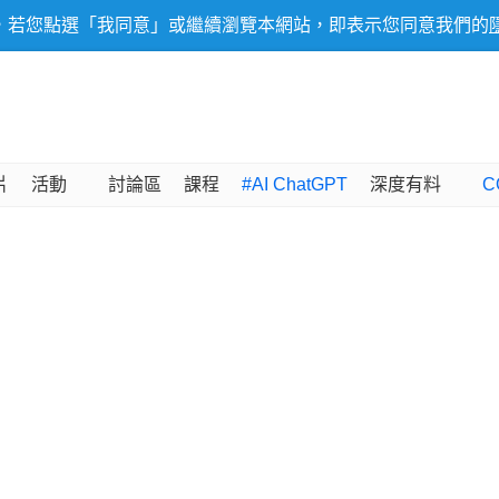
，若您點選「我同意」或繼續瀏覽本網站，即表示您同意我們的
片
活動
討論區
課程
#AI ChatGPT
深度有料
C