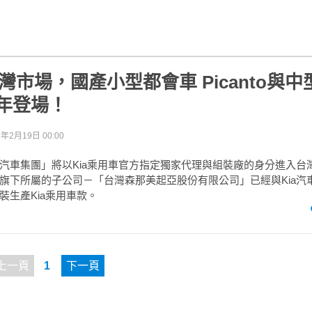
灣市場，國產小型都會車 Picanto與中型
明年登場！
6年2月19日 00:00
汽車集團」將以Kia乘用車官方指定獨家代理與組裝廠的身分進入台
旗下所屬的子公司－「台灣森那美起亞股份有限公司」已經與Kia汽
裝生產Kia乘用車款。
上一頁
1
下一頁