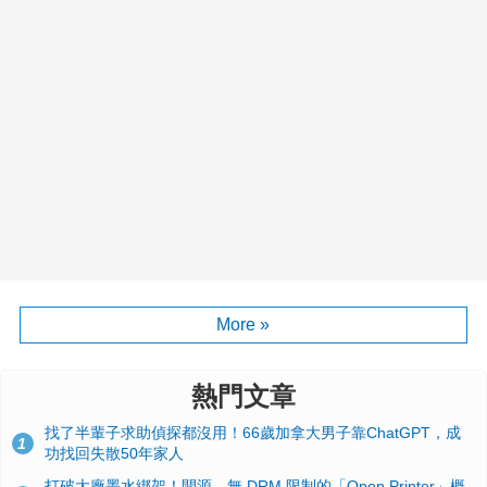
More »
熱門文章
找了半輩子求助偵探都沒用！66歲加拿大男子靠ChatGPT，成
1
功找回失散50年家人
打破大廠墨水綁架！開源、無 DRM 限制的「Open Printer」概