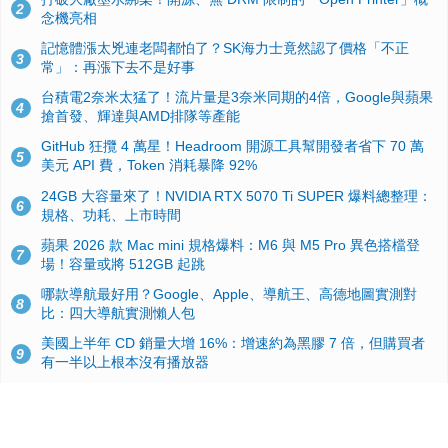
2
念機亮相
記憶體漲太兇連老闆都怕了？SK海力士竟然認了價格「不正
3
常」：再漲下去不是好事
台積電2奈米太猛了！流片量是3奈米同期的4倍，Google與蘋果
4
搶首發、輝達與AMD排隊等產能
GitHub 狂攬 4 萬星！Headroom 開源工具幫開發者省下 70 萬
5
美元 API 費，Token 消耗暴降 92%
24GB 大容量來了！NVIDIA RTX 5070 Ti SUPER 爆料總整理：
6
規格、功耗、上市時間
蘋果 2026 款 Mac mini 規格爆料：M6 與 M5 Pro 異色搭檔登
7
場！容量或將 512GB 起跳
哪款導航最好用？Google、Apple、導航王、高德地圖實測對
8
比：四大導航實測懶人包
美國上半年 CD 銷量大增 16%：增速約為黑膠 7 倍，但購買者
9
有一半以上根本沒有播放器
諾貝爾獎推手也留不住！從 AlphaFold 團隊解體看 Google 的焦
10
慮：為何明星實驗室要為 Gemini 讓路？