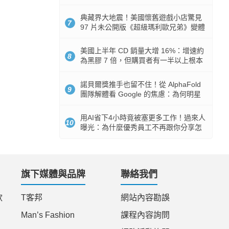
512GB 起跳
典藏界大地震！美國懷舊遊戲小店驚見
7
97 片未公開版《超級瑪利歐兄弟》變體
任天堂卡帶
美國上半年 CD 銷量大增 16%：增速約
8
為黑膠 7 倍，但購買者有一半以上根本
沒有播放器
諾貝爾獎推手也留不住！從 AlphaFold
9
團隊解體看 Google 的焦慮：為何明星
實驗室要為 Gemini 讓路？
用AI省下4小時竟被塞更多工作！過來人
10
曝光：為什麼優秀員工不再跟你分享怎
麼使用AI
旗下媒體與品牌
聯絡我們
款
T客邦
網站內容勘誤
Man’s Fashion
課程內容詢問