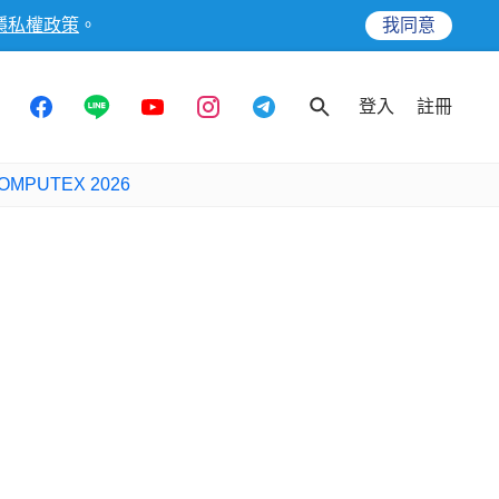
隱私權政策
。
我同意
登入
註冊
OMPUTEX 2026