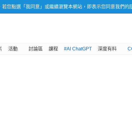
，若您點選「我同意」或繼續瀏覽本網站，即表示您同意我們的
片
活動
討論區
課程
#AI ChatGPT
深度有料
C