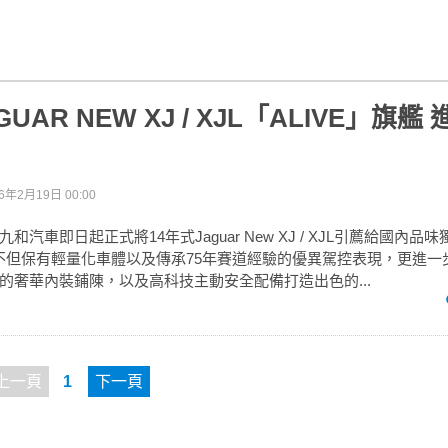
GUAR NEW XJ / XJL「ALIVE」旗艦
6年2月19日 00:00
理九和汽車即日起正式將14年式Jaguar New XJ / XJL引薦給國內
車系不但保有輕量化車體以及傳承75年賽道經驗的優異駕控表現，更進
的奢華內裝鋪陳，以及高科技主動安全配備打造出色的...
上一頁
1
下一頁