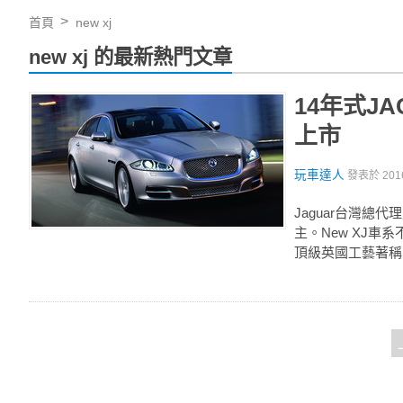
首頁
new xj
new xj 的最新熱門文章
14年式JA
上市
玩車達人
發表於
201
Jaguar台灣總代
主。New XJ
頂級英國工藝著稱