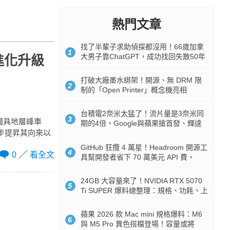
熱門文章
找了半輩子求助偵探都沒用！66歲加拿
1
大男子靠ChatGPT，成功找回失散50年
 進化升級
家人
打破大廠墨水綁架！開源、無 DRM 限
2
制的「Open Printer」概念機亮相
台積電2奈米太猛了！流片量是3奈米同
3
品味獨具地層峰車
期的4倍，Google與蘋果搶首發、輝達
一步提昇其向來以
與AMD排隊等產能
GitHub 狂攬 4 萬星！Headroom 開源工
4
0
看全文
具幫開發者省下 70 萬美元 API 費，
Token 消耗暴降 92%
24GB 大容量來了！NVIDIA RTX 5070
5
Ti SUPER 爆料總整理：規格、功耗、上
市時間
蘋果 2026 款 Mac mini 規格爆料：M6
6
與 M5 Pro 異色搭檔登場！容量或將