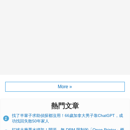
More »
熱門文章
找了半輩子求助偵探都沒用！66歲加拿大男子靠ChatGPT，成
1
功找回失散50年家人
打破大廠墨水綁架！開源、無 DRM 限制的「Open Printer」概