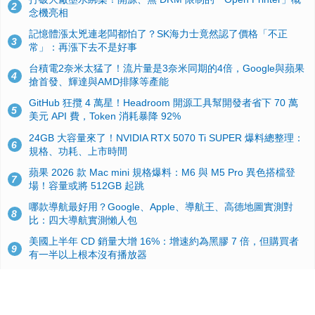
2
念機亮相
記憶體漲太兇連老闆都怕了？SK海力士竟然認了價格「不正
3
常」：再漲下去不是好事
台積電2奈米太猛了！流片量是3奈米同期的4倍，Google與蘋果
4
搶首發、輝達與AMD排隊等產能
GitHub 狂攬 4 萬星！Headroom 開源工具幫開發者省下 70 萬
5
美元 API 費，Token 消耗暴降 92%
24GB 大容量來了！NVIDIA RTX 5070 Ti SUPER 爆料總整理：
6
規格、功耗、上市時間
蘋果 2026 款 Mac mini 規格爆料：M6 與 M5 Pro 異色搭檔登
7
場！容量或將 512GB 起跳
哪款導航最好用？Google、Apple、導航王、高德地圖實測對
8
比：四大導航實測懶人包
美國上半年 CD 銷量大增 16%：增速約為黑膠 7 倍，但購買者
9
有一半以上根本沒有播放器
諾貝爾獎推手也留不住！從 AlphaFold 團隊解體看 Google 的焦
10
慮：為何明星實驗室要為 Gemini 讓路？