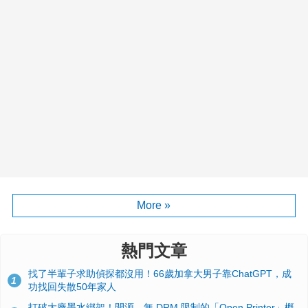
More »
熱門文章
找了半輩子求助偵探都沒用！66歲加拿大男子靠ChatGPT，成
1
功找回失散50年家人
打破大廠墨水綁架！開源、無 DRM 限制的「Open Printer」概