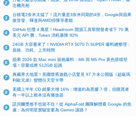
2
念機亮相
台積電2奈米太猛了！流片量是3奈米同期的4倍，Google與蘋果
3
搶首發、輝達與AMD排隊等產能
GitHub 狂攬 4 萬星！Headroom 開源工具幫開發者省下 70 萬
4
美元 API 費，Token 消耗暴降 92%
24GB 大容量來了！NVIDIA RTX 5070 Ti SUPER 爆料總整理：
5
規格、功耗、上市時間
蘋果 2026 款 Mac mini 規格爆料：M6 與 M5 Pro 異色搭檔登
6
場！容量或將 512GB 起跳
典藏界大地震！美國懷舊遊戲小店驚見 97 片未公開版《超級瑪
7
利歐兄弟》變體任天堂卡帶
美國上半年 CD 銷量大增 16%：增速約為黑膠 7 倍，但購買者
8
有一半以上根本沒有播放器
諾貝爾獎推手也留不住！從 AlphaFold 團隊解體看 Google 的焦
9
慮：為何明星實驗室要為 Gemini 讓路？
用AI省下4小時竟被塞更多工作！過來人曝光：為什麼優秀員工
10
不再跟你分享怎麼使用AI