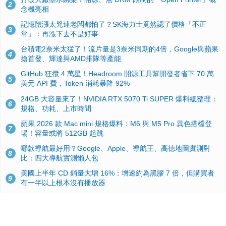
2
念機亮相
記憶體漲太兇連老闆都怕了？SK海力士竟然認了價格「不正
3
常」：再漲下去不是好事
台積電2奈米太猛了！流片量是3奈米同期的4倍，Google與蘋果
4
搶首發、輝達與AMD排隊等產能
GitHub 狂攬 4 萬星！Headroom 開源工具幫開發者省下 70 萬
5
美元 API 費，Token 消耗暴降 92%
24GB 大容量來了！NVIDIA RTX 5070 Ti SUPER 爆料總整理：
6
規格、功耗、上市時間
蘋果 2026 款 Mac mini 規格爆料：M6 與 M5 Pro 異色搭檔登
7
場！容量或將 512GB 起跳
哪款導航最好用？Google、Apple、導航王、高德地圖實測對
8
比：四大導航實測懶人包
美國上半年 CD 銷量大增 16%：增速約為黑膠 7 倍，但購買者
9
有一半以上根本沒有播放器
諾貝爾獎推手也留不住！從 AlphaFold 團隊解體看 Google 的焦
10
慮：為何明星實驗室要為 Gemini 讓路？