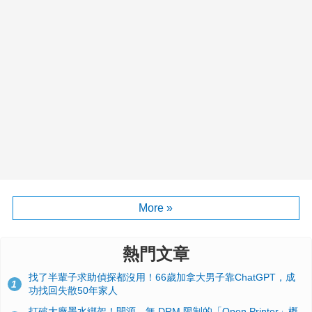
More »
熱門文章
找了半輩子求助偵探都沒用！66歲加拿大男子靠ChatGPT，成
1
功找回失散50年家人
打破大廠墨水綁架！開源、無 DRM 限制的「Open Printer」概