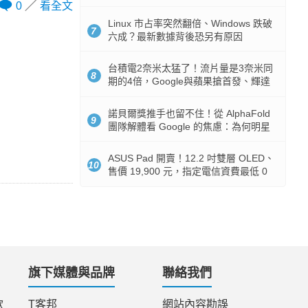
512GB 起跳
0
看全文
Linux 市占率突然翻倍、Windows 跌破
7
六成？最新數據背後恐另有原因
台積電2奈米太猛了！流片量是3奈米同
8
期的4倍，Google與蘋果搶首發、輝達
與AMD排隊等產能
諾貝爾獎推手也留不住！從 AlphaFold
9
團隊解體看 Google 的焦慮：為何明星
實驗室要為 Gemini 讓路？
ASUS Pad 開賣！12.2 吋雙層 OLED、
10
售價 19,900 元，指定電信資費最低 0
元入手
旗下媒體與品牌
聯絡我們
款
T客邦
網站內容勘誤