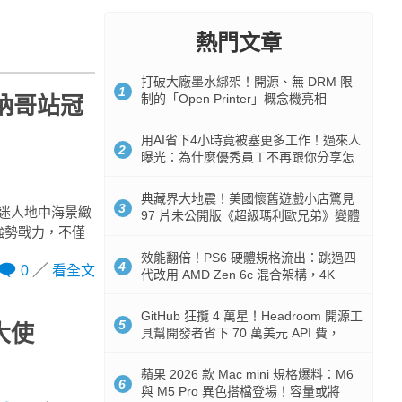
熱門文章
打破大廠墨水綁架！開源、無 DRM 限
1
制的「Open Printer」概念機亮相
摩納哥站冠
用AI省下4小時竟被塞更多工作！過來人
2
曝光：為什麼優秀員工不再跟你分享怎
麼使用AI
典藏界大地震！美國懷舊遊戲小店驚見
3
著迷人地中海景緻
97 片未公開版《超級瑪利歐兄弟》變體
的強勢戰力，不僅
任天堂卡帶
效能翻倍！PS6 硬體規格流出：跳過四
4
0
看全文
代改用 AMD Zen 6c 混合架構，4K
120fps 與全光追時代來臨
GitHub 狂攬 4 萬星！Headroom 開源工
5
大使
具幫開發者省下 70 萬美元 API 費，
Token 消耗暴降 92%
蘋果 2026 款 Mac mini 規格爆料：M6
6
與 M5 Pro 異色搭檔登場！容量或將