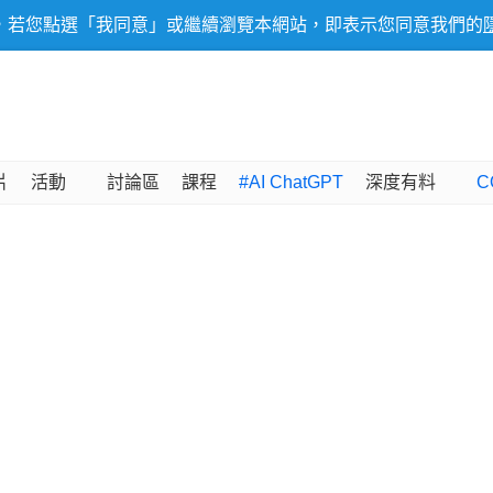
，若您點選「我同意」或繼續瀏覽本網站，即表示您同意我們的
片
活動
討論區
課程
#AI ChatGPT
深度有料
C