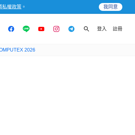
隱私權政策
。
我同意
登入
註冊
OMPUTEX 2026