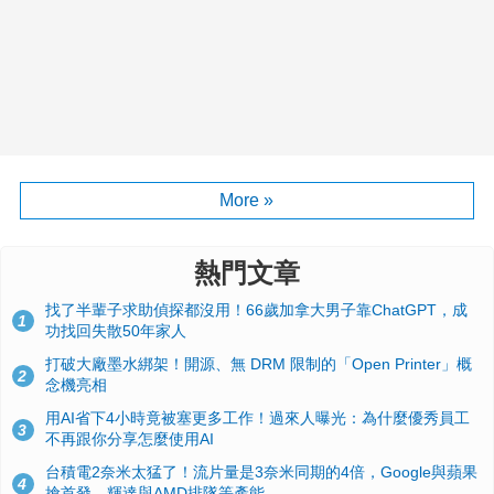
More »
熱門文章
找了半輩子求助偵探都沒用！66歲加拿大男子靠ChatGPT，成
1
功找回失散50年家人
打破大廠墨水綁架！開源、無 DRM 限制的「Open Printer」概
2
念機亮相
用AI省下4小時竟被塞更多工作！過來人曝光：為什麼優秀員工
3
不再跟你分享怎麼使用AI
台積電2奈米太猛了！流片量是3奈米同期的4倍，Google與蘋果
4
搶首發、輝達與AMD排隊等產能