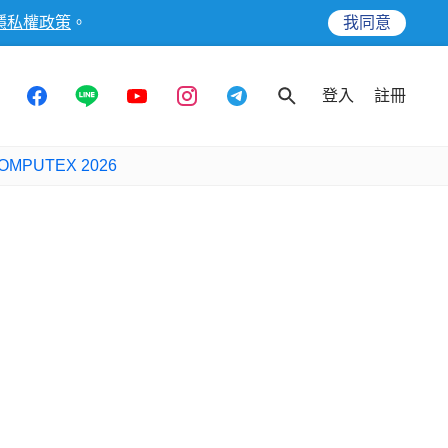
隱私權政策
。
我同意
登入
註冊
OMPUTEX 2026