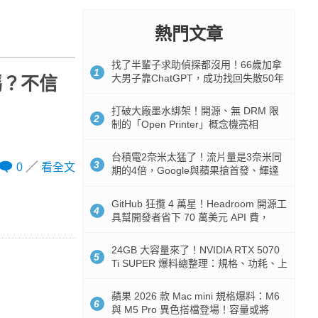
熱門文章
找了半輩子求助偵探都沒用！66歲加拿
1
大男子靠ChatGPT，成功找回失散50年
嗎？不信
家人
打破大廠墨水綁架！開源、無 DRM 限
2
制的「Open Printer」概念機亮相
台積電2奈米太猛了！流片量是3奈米同
3
0
看全文
期的4倍，Google與蘋果搶首發、輝達
與AMD排隊等產能
GitHub 狂攬 4 萬星！Headroom 開源工
4
具幫開發者省下 70 萬美元 API 費，
Token 消耗暴降 92%
24GB 大容量來了！NVIDIA RTX 5070
5
Ti SUPER 爆料總整理：規格、功耗、上
市時間
蘋果 2026 款 Mac mini 規格爆料：M6
6
與 M5 Pro 異色搭檔登場！容量或將