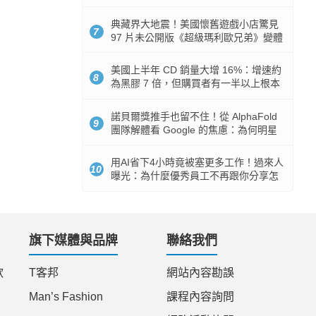
512GB 起跳
典藏界大地震！美國懷舊遊戲小店驚見
7
97 片未公開版《超級瑪利歐兄弟》變體
任天堂卡帶
美國上半年 CD 銷量大增 16%：增速約
8
為黑膠 7 倍，但購買者有一半以上根本
沒有播放器
諾貝爾獎推手也留不住！從 AlphaFold
9
團隊解體看 Google 的焦慮：為何明星
實驗室要為 Gemini 讓路？
用AI省下4小時竟被塞更多工作！過來人
10
曝光：為什麼優秀員工不再跟你分享怎
麼使用AI
旗下媒體與品牌
聯絡我們
款
T客邦
網站內容勘誤
Man’s Fashion
課程內容詢問