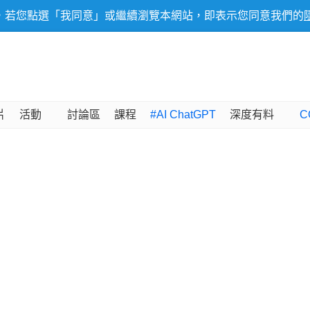
，若您點選「我同意」或繼續瀏覽本網站，即表示您同意我們的
片
活動
討論區
課程
#AI ChatGPT
深度有料
C