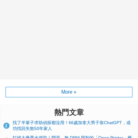
More »
熱門文章
找了半輩子求助偵探都沒用！66歲加拿大男子靠ChatGPT，成
1
功找回失散50年家人
打破大廠墨水綁架！開源、無 DRM 限制的「Open Printer」概