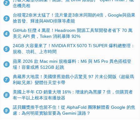
2
念機亮相
台積電2奈米太猛了！流片量是3奈米同期的4倍，Google與蘋果
3
搶首發、輝達與AMD排隊等產能
GitHub 狂攬 4 萬星！Headroom 開源工具幫開發者省下 70 萬
4
美元 API 費，Token 消耗暴降 92%
24GB 大容量來了！NVIDIA RTX 5070 Ti SUPER 爆料總整理：
5
規格、功耗、上市時間
蘋果 2026 款 Mac mini 規格爆料：M6 與 M5 Pro 異色搭檔登
6
場！容量或將 512GB 起跳
典藏界大地震！美國懷舊遊戲小店驚見 97 片未公開版《超級瑪
7
利歐兄弟》變體任天堂卡帶
美國上半年 CD 銷量大增 16%：增速約為黑膠 7 倍，但購買者
8
有一半以上根本沒有播放器
諾貝爾獎推手也留不住！從 AlphaFold 團隊解體看 Google 的焦
9
慮：為何明星實驗室要為 Gemini 讓路？
用AI省下4小時竟被塞更多工作！過來人曝光：為什麼優秀員工
10
不再跟你分享怎麼使用AI