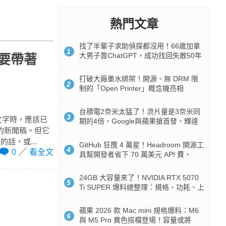
熱門文章
找了半輩子求助偵探都沒用！66歲加拿
1
大男子靠ChatGPT，成功找回失散50年
先要帶著
家人
打破大廠墨水綁架！開源、無 DRM 限
2
制的「Open Printer」概念機亮相
台積電2奈米太猛了！流片量是3奈米同
3
文字時，應該已
期的4倍，Google與蘋果搶首發、輝達
牌的新聞稿。但它
與AMD排隊等產能
話，或...
GitHub 狂攬 4 萬星！Headroom 開源工
4
0
看全文
具幫開發者省下 70 萬美元 API 費，
Token 消耗暴降 92%
24GB 大容量來了！NVIDIA RTX 5070
5
Ti SUPER 爆料總整理：規格、功耗、上
市時間
蘋果 2026 款 Mac mini 規格爆料：M6
6
與 M5 Pro 異色搭檔登場！容量或將