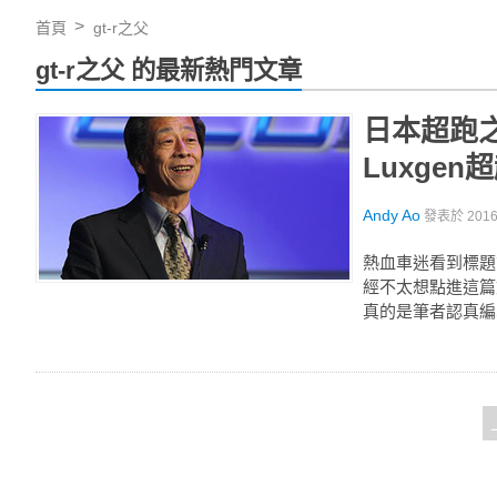
首頁
gt-r之父
gt-r之父 的最新熱門文章
日本超跑之
Luxge
Andy Ao
發表於
201
熱血車迷看到標題
經不太想點進這篇
真的是筆者認真編