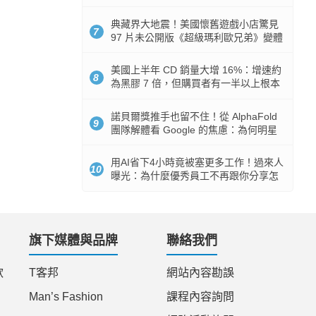
512GB 起跳
典藏界大地震！美國懷舊遊戲小店驚見
7
97 片未公開版《超級瑪利歐兄弟》變體
任天堂卡帶
美國上半年 CD 銷量大增 16%：增速約
8
為黑膠 7 倍，但購買者有一半以上根本
沒有播放器
諾貝爾獎推手也留不住！從 AlphaFold
9
團隊解體看 Google 的焦慮：為何明星
實驗室要為 Gemini 讓路？
用AI省下4小時竟被塞更多工作！過來人
10
曝光：為什麼優秀員工不再跟你分享怎
麼使用AI
旗下媒體與品牌
聯絡我們
款
T客邦
網站內容勘誤
Man’s Fashion
課程內容詢問