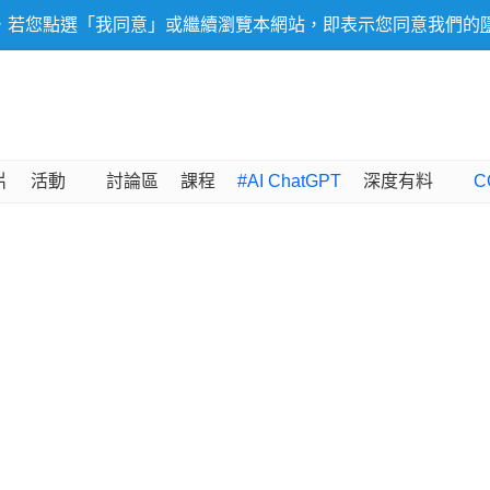
，若您點選「我同意」或繼續瀏覽本網站，即表示您同意我們的
片
活動
討論區
課程
#AI ChatGPT
深度有料
C