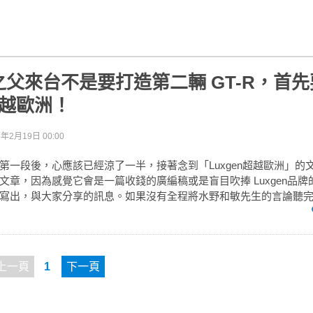
父來台不是要打造第二輛 GT-R，首
n超越歐洲！
6年2月19日 00:00
第一段後，心應該已經涼了一半，接著念到「Luxgen超越歐洲」的
文章，因為感覺它會是一篇收錢的廣編稿或是盲目吹捧 Luxgen品
寫出，與大家分享的訊息。如果沒有全程將水野和敏先生的言論聽完的
上一頁
1
下一頁