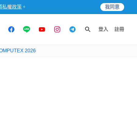
隱私權政策
。
我同意
登入
註冊
OMPUTEX 2026