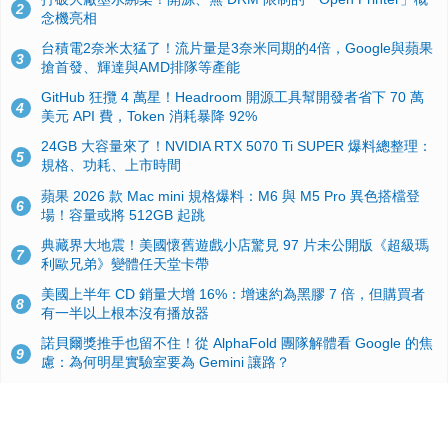
2
念機亮相
台積電2奈米太猛了！流片量是3奈米同期的4倍，Google與蘋果
3
搶首發、輝達與AMD排隊等產能
GitHub 狂攬 4 萬星！Headroom 開源工具幫開發者省下 70 萬
4
美元 API 費，Token 消耗暴降 92%
24GB 大容量來了！NVIDIA RTX 5070 Ti SUPER 爆料總整理：
5
規格、功耗、上市時間
蘋果 2026 款 Mac mini 規格爆料：M6 與 M5 Pro 異色搭檔登
6
場！容量或將 512GB 起跳
典藏界大地震！美國懷舊遊戲小店驚見 97 片未公開版《超級瑪
7
利歐兄弟》變體任天堂卡帶
美國上半年 CD 銷量大增 16%：增速約為黑膠 7 倍，但購買者
8
有一半以上根本沒有播放器
諾貝爾獎推手也留不住！從 AlphaFold 團隊解體看 Google 的焦
9
慮：為何明星實驗室要為 Gemini 讓路？
用AI省下4小時竟被塞更多工作！過來人曝光：為什麼優秀員工
10
不再跟你分享怎麼使用AI