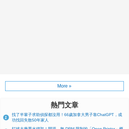
More »
熱門文章
找了半輩子求助偵探都沒用！66歲加拿大男子靠ChatGPT，成
1
功找回失散50年家人
打破大廠墨水綁架！開源、無 DRM 限制的「Open Printer」概