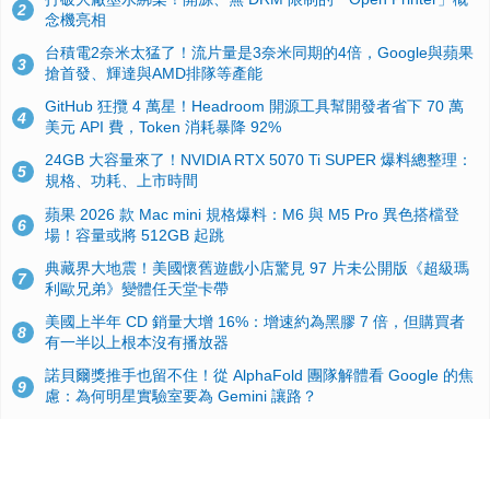
2
念機亮相
台積電2奈米太猛了！流片量是3奈米同期的4倍，Google與蘋果
3
搶首發、輝達與AMD排隊等產能
GitHub 狂攬 4 萬星！Headroom 開源工具幫開發者省下 70 萬
4
美元 API 費，Token 消耗暴降 92%
24GB 大容量來了！NVIDIA RTX 5070 Ti SUPER 爆料總整理：
5
規格、功耗、上市時間
蘋果 2026 款 Mac mini 規格爆料：M6 與 M5 Pro 異色搭檔登
6
場！容量或將 512GB 起跳
典藏界大地震！美國懷舊遊戲小店驚見 97 片未公開版《超級瑪
7
利歐兄弟》變體任天堂卡帶
美國上半年 CD 銷量大增 16%：增速約為黑膠 7 倍，但購買者
8
有一半以上根本沒有播放器
諾貝爾獎推手也留不住！從 AlphaFold 團隊解體看 Google 的焦
9
慮：為何明星實驗室要為 Gemini 讓路？
用AI省下4小時竟被塞更多工作！過來人曝光：為什麼優秀員工
10
不再跟你分享怎麼使用AI