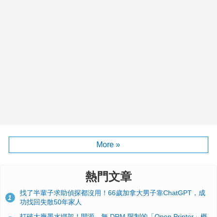
More »
熱門文章
找了半輩子求助偵探都沒用！66歲加拿大男子靠ChatGPT，成
1
功找回失散50年家人
打破大廠墨水綁架！開源、無 DRM 限制的「Open Printer」概