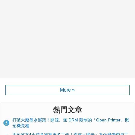
More »
熱門文章
打破大廠墨水綁架！開源、無 DRM 限制的「Open Printer」概
1
念機亮相
用AI省下4小時竟被塞更多工作！過來人曝光：為什麼優秀員工