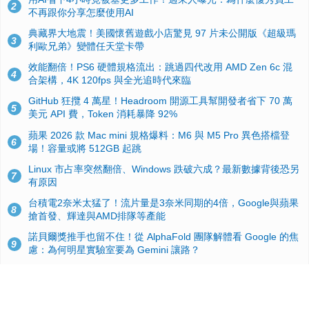
2
不再跟你分享怎麼使用AI
典藏界大地震！美國懷舊遊戲小店驚見 97 片未公開版《超級瑪
3
利歐兄弟》變體任天堂卡帶
效能翻倍！PS6 硬體規格流出：跳過四代改用 AMD Zen 6c 混
4
合架構，4K 120fps 與全光追時代來臨
GitHub 狂攬 4 萬星！Headroom 開源工具幫開發者省下 70 萬
5
美元 API 費，Token 消耗暴降 92%
蘋果 2026 款 Mac mini 規格爆料：M6 與 M5 Pro 異色搭檔登
6
場！容量或將 512GB 起跳
Linux 市占率突然翻倍、Windows 跌破六成？最新數據背後恐另
7
有原因
台積電2奈米太猛了！流片量是3奈米同期的4倍，Google與蘋果
8
搶首發、輝達與AMD排隊等產能
諾貝爾獎推手也留不住！從 AlphaFold 團隊解體看 Google 的焦
9
慮：為何明星實驗室要為 Gemini 讓路？
ASUS Pad 開賣！12.2 吋雙層 OLED、售價 19,900 元，指定電
10
信資費最低 0 元入手