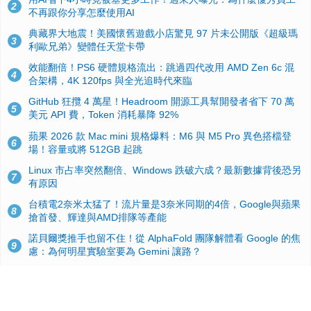
2
不再跟你分享怎麼使用AI
典藏界大地震！美國懷舊遊戲小店驚見 97 片未公開版《超級瑪
3
利歐兄弟》變體任天堂卡帶
效能翻倍！PS6 硬體規格流出：跳過四代改用 AMD Zen 6c 混
4
合架構，4K 120fps 與全光追時代來臨
GitHub 狂攬 4 萬星！Headroom 開源工具幫開發者省下 70 萬
5
美元 API 費，Token 消耗暴降 92%
蘋果 2026 款 Mac mini 規格爆料：M6 與 M5 Pro 異色搭檔登
6
場！容量或將 512GB 起跳
Linux 市占率突然翻倍、Windows 跌破六成？最新數據背後恐另
7
有原因
台積電2奈米太猛了！流片量是3奈米同期的4倍，Google與蘋果
8
搶首發、輝達與AMD排隊等產能
諾貝爾獎推手也留不住！從 AlphaFold 團隊解體看 Google 的焦
9
慮：為何明星實驗室要為 Gemini 讓路？
ASUS Pad 開賣！12.2 吋雙層 OLED、售價 19,900 元，指定電
10
信資費最低 0 元入手