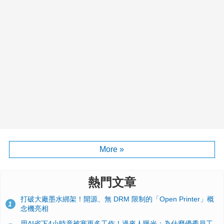
More »
熱門文章
打破大廠墨水綁架！開源、無 DRM 限制的「Open Printer」概
1
念機亮相
用AI省下4小時竟被塞更多工作！過來人曝光：為什麼優秀員工