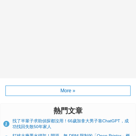
More »
熱門文章
找了半輩子求助偵探都沒用！66歲加拿大男子靠ChatGPT，成
1
功找回失散50年家人
打破大廠墨水綁架！開源、無 DRM 限制的「Open Printer」概