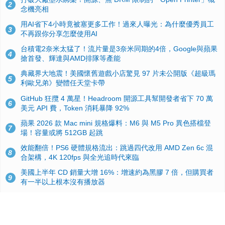
2
念機亮相
用AI省下4小時竟被塞更多工作！過來人曝光：為什麼優秀員工
3
不再跟你分享怎麼使用AI
台積電2奈米太猛了！流片量是3奈米同期的4倍，Google與蘋果
4
搶首發、輝達與AMD排隊等產能
典藏界大地震！美國懷舊遊戲小店驚見 97 片未公開版《超級瑪
5
利歐兄弟》變體任天堂卡帶
GitHub 狂攬 4 萬星！Headroom 開源工具幫開發者省下 70 萬
6
美元 API 費，Token 消耗暴降 92%
蘋果 2026 款 Mac mini 規格爆料：M6 與 M5 Pro 異色搭檔登
7
場！容量或將 512GB 起跳
效能翻倍！PS6 硬體規格流出：跳過四代改用 AMD Zen 6c 混
8
合架構，4K 120fps 與全光追時代來臨
美國上半年 CD 銷量大增 16%：增速約為黑膠 7 倍，但購買者
9
有一半以上根本沒有播放器
諾貝爾獎推手也留不住！從 AlphaFold 團隊解體看 Google 的焦
10
慮：為何明星實驗室要為 Gemini 讓路？