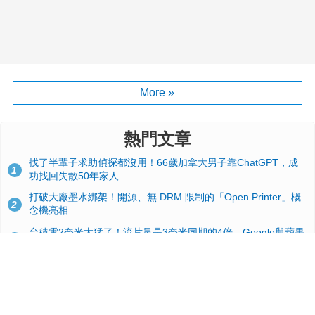
More »
熱門文章
找了半輩子求助偵探都沒用！66歲加拿大男子靠ChatGPT，成
1
功找回失散50年家人
打破大廠墨水綁架！開源、無 DRM 限制的「Open Printer」概
2
念機亮相
台積電2奈米太猛了！流片量是3奈米同期的4倍，Google與蘋果
3
搶首發、輝達與AMD排隊等產能
GitHub 狂攬 4 萬星！Headroom 開源工具幫開發者省下 70 萬
4
美元 API 費，Token 消耗暴降 92%
24GB 大容量來了！NVIDIA RTX 5070 Ti SUPER 爆料總整理：
5
規格、功耗、上市時間