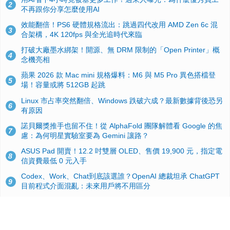
2
不再跟你分享怎麼使用AI
效能翻倍！PS6 硬體規格流出：跳過四代改用 AMD Zen 6c 混
3
合架構，4K 120fps 與全光追時代來臨
打破大廠墨水綁架！開源、無 DRM 限制的「Open Printer」概
4
念機亮相
蘋果 2026 款 Mac mini 規格爆料：M6 與 M5 Pro 異色搭檔登
5
場！容量或將 512GB 起跳
Linux 市占率突然翻倍、Windows 跌破六成？最新數據背後恐另
6
有原因
諾貝爾獎推手也留不住！從 AlphaFold 團隊解體看 Google 的焦
7
慮：為何明星實驗室要為 Gemini 讓路？
ASUS Pad 開賣！12.2 吋雙層 OLED、售價 19,900 元，指定電
8
信資費最低 0 元入手
Codex、Work、Chat到底該選誰？OpenAI 總裁坦承 ChatGPT
9
目前程式介面混亂：未來用戶將不用區分
手機真的能「一鍵自毀」！他靠這招讓海關查不到資料卻被告，
10
GrapheneOS開源隱私系統官方力挺