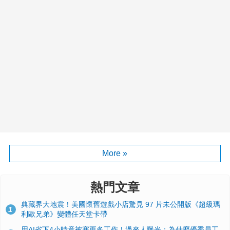
More »
熱門文章
典藏界大地震！美國懷舊遊戲小店驚見 97 片未公開版《超級瑪
1
利歐兄弟》變體任天堂卡帶
用AI省下4小時竟被塞更多工作！過來人曝光：為什麼優秀員工