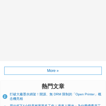
More »
熱門文章
打破大廠墨水綁架！開源、無 DRM 限制的「Open Printer」概
1
念機亮相
用AI省下4小時竟被塞更多工作！過來人曝光：為什麼優秀員工