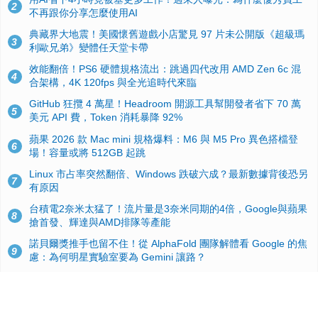
2
不再跟你分享怎麼使用AI
典藏界大地震！美國懷舊遊戲小店驚見 97 片未公開版《超級瑪
3
利歐兄弟》變體任天堂卡帶
效能翻倍！PS6 硬體規格流出：跳過四代改用 AMD Zen 6c 混
4
合架構，4K 120fps 與全光追時代來臨
GitHub 狂攬 4 萬星！Headroom 開源工具幫開發者省下 70 萬
5
美元 API 費，Token 消耗暴降 92%
蘋果 2026 款 Mac mini 規格爆料：M6 與 M5 Pro 異色搭檔登
6
場！容量或將 512GB 起跳
Linux 市占率突然翻倍、Windows 跌破六成？最新數據背後恐另
7
有原因
台積電2奈米太猛了！流片量是3奈米同期的4倍，Google與蘋果
8
搶首發、輝達與AMD排隊等產能
諾貝爾獎推手也留不住！從 AlphaFold 團隊解體看 Google 的焦
9
慮：為何明星實驗室要為 Gemini 讓路？
ASUS Pad 開賣！12.2 吋雙層 OLED、售價 19,900 元，指定電
10
信資費最低 0 元入手