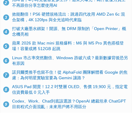
2
不再跟你分享怎麼使用AI
效能翻倍！PS6 硬體規格流出：跳過四代改用 AMD Zen 6c 混
3
合架構，4K 120fps 與全光追時代來臨
打破大廠墨水綁架！開源、無 DRM 限制的「Open Printer」概
4
念機亮相
蘋果 2026 款 Mac mini 規格爆料：M6 與 M5 Pro 異色搭檔登
5
場！容量或將 512GB 起跳
Linux 市占率突然翻倍、Windows 跌破六成？最新數據背後恐另
6
有原因
諾貝爾獎推手也留不住！從 AlphaFold 團隊解體看 Google 的焦
7
慮：為何明星實驗室要為 Gemini 讓路？
ASUS Pad 開賣！12.2 吋雙層 OLED、售價 19,900 元，指定電
8
信資費最低 0 元入手
Codex、Work、Chat到底該選誰？OpenAI 總裁坦承 ChatGPT
9
目前程式介面混亂：未來用戶將不用區分
手機真的能「一鍵自毀」！他靠這招讓海關查不到資料卻被告，
10
GrapheneOS開源隱私系統官方力挺