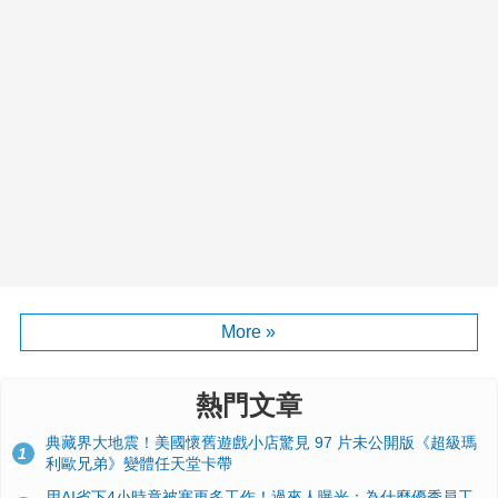
More »
熱門文章
典藏界大地震！美國懷舊遊戲小店驚見 97 片未公開版《超級瑪
1
利歐兄弟》變體任天堂卡帶
用AI省下4小時竟被塞更多工作！過來人曝光：為什麼優秀員工