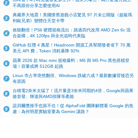
2
不再跟你分享怎麼使用AI
典藏界大地震！美國懷舊遊戲小店驚見 97 片未公開版《超級瑪
3
利歐兄弟》變體任天堂卡帶
效能翻倍！PS6 硬體規格流出：跳過四代改用 AMD Zen 6c 混
4
合架構，4K 120fps 與全光追時代來臨
GitHub 狂攬 4 萬星！Headroom 開源工具幫開發者省下 70 萬
5
美元 API 費，Token 消耗暴降 92%
蘋果 2026 款 Mac mini 規格爆料：M6 與 M5 Pro 異色搭檔登
6
場！容量或將 512GB 起跳
Linux 市占率突然翻倍、Windows 跌破六成？最新數據背後恐另
7
有原因
台積電2奈米太猛了！流片量是3奈米同期的4倍，Google與蘋果
8
搶首發、輝達與AMD排隊等產能
諾貝爾獎推手也留不住！從 AlphaFold 團隊解體看 Google 的焦
9
慮：為何明星實驗室要為 Gemini 讓路？
ASUS Pad 開賣！12.2 吋雙層 OLED、售價 19,900 元，指定電
10
信資費最低 0 元入手