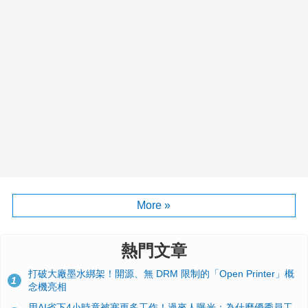
More »
熱門文章
打破大廠墨水綁架！開源、無 DRM 限制的「Open Printer」概
1
念機亮相
用AI省下4小時竟被塞更多工作！過來人曝光：為什麼優秀員工