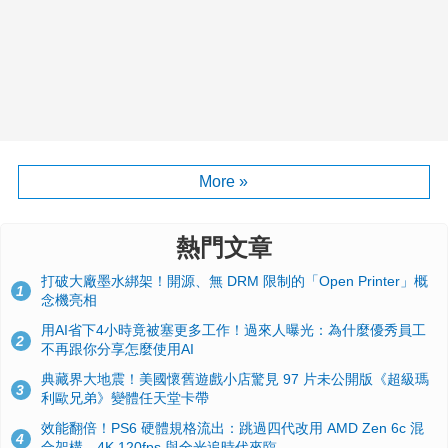
More »
熱門文章
打破大廠墨水綁架！開源、無 DRM 限制的「Open Printer」概
1
念機亮相
用AI省下4小時竟被塞更多工作！過來人曝光：為什麼優秀員工
2
不再跟你分享怎麼使用AI
典藏界大地震！美國懷舊遊戲小店驚見 97 片未公開版《超級瑪
3
利歐兄弟》變體任天堂卡帶
效能翻倍！PS6 硬體規格流出：跳過四代改用 AMD Zen 6c 混
4
合架構，4K 120fps 與全光追時代來臨