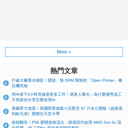
More »
熱門文章
打破大廠墨水綁架！開源、無 DRM 限制的「Open Printer」概
1
念機亮相
用AI省下4小時竟被塞更多工作！過來人曝光：為什麼優秀員工
2
不再跟你分享怎麼使用AI
典藏界大地震！美國懷舊遊戲小店驚見 97 片未公開版《超級瑪
3
利歐兄弟》變體任天堂卡帶
效能翻倍！PS6 硬體規格流出：跳過四代改用 AMD Zen 6c 混
4
合架構，4K 120fps 與全光追時代來臨