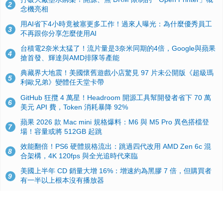
2
念機亮相
用AI省下4小時竟被塞更多工作！過來人曝光：為什麼優秀員工
3
不再跟你分享怎麼使用AI
台積電2奈米太猛了！流片量是3奈米同期的4倍，Google與蘋果
4
搶首發、輝達與AMD排隊等產能
典藏界大地震！美國懷舊遊戲小店驚見 97 片未公開版《超級瑪
5
利歐兄弟》變體任天堂卡帶
GitHub 狂攬 4 萬星！Headroom 開源工具幫開發者省下 70 萬
6
美元 API 費，Token 消耗暴降 92%
蘋果 2026 款 Mac mini 規格爆料：M6 與 M5 Pro 異色搭檔登
7
場！容量或將 512GB 起跳
效能翻倍！PS6 硬體規格流出：跳過四代改用 AMD Zen 6c 混
8
合架構，4K 120fps 與全光追時代來臨
美國上半年 CD 銷量大增 16%：增速約為黑膠 7 倍，但購買者
9
有一半以上根本沒有播放器
諾貝爾獎推手也留不住！從 AlphaFold 團隊解體看 Google 的焦
10
慮：為何明星實驗室要為 Gemini 讓路？