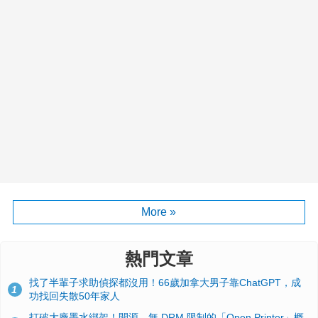
More »
熱門文章
找了半輩子求助偵探都沒用！66歲加拿大男子靠ChatGPT，成
1
功找回失散50年家人
打破大廠墨水綁架！開源、無 DRM 限制的「Open Printer」概