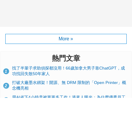
More »
熱門文章
找了半輩子求助偵探都沒用！66歲加拿大男子靠ChatGPT，成
1
功找回失散50年家人
打破大廠墨水綁架！開源、無 DRM 限制的「Open Printer」概
2
念機亮相
用AI省下4小時竟被塞更多工作！過來人曝光：為什麼優秀員工
3
不再跟你分享怎麼使用AI
台積電2奈米太猛了！流片量是3奈米同期的4倍，Google與蘋果
4
搶首發、輝達與AMD排隊等產能
典藏界大地震！美國懷舊遊戲小店驚見 97 片未公開版《超級瑪
5
利歐兄弟》變體任天堂卡帶