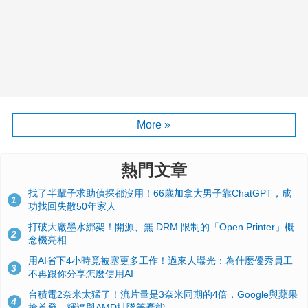
More »
熱門文章
找了半輩子求助偵探都沒用！66歲加拿大男子靠ChatGPT，成
1
功找回失散50年家人
打破大廠墨水綁架！開源、無 DRM 限制的「Open Printer」概
2
念機亮相
用AI省下4小時竟被塞更多工作！過來人曝光：為什麼優秀員工
3
不再跟你分享怎麼使用AI
台積電2奈米太猛了！流片量是3奈米同期的4倍，Google與蘋果
4
搶首發、輝達與AMD排隊等產能