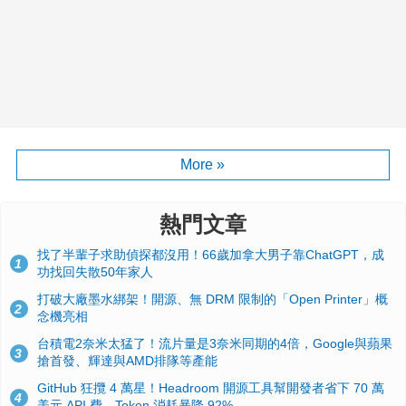
More »
熱門文章
找了半輩子求助偵探都沒用！66歲加拿大男子靠ChatGPT，成
1
功找回失散50年家人
打破大廠墨水綁架！開源、無 DRM 限制的「Open Printer」概
2
念機亮相
台積電2奈米太猛了！流片量是3奈米同期的4倍，Google與蘋果
3
搶首發、輝達與AMD排隊等產能
GitHub 狂攬 4 萬星！Headroom 開源工具幫開發者省下 70 萬
4
美元 API 費，Token 消耗暴降 92%