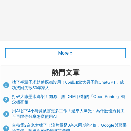
More »
熱門文章
找了半輩子求助偵探都沒用！66歲加拿大男子靠ChatGPT，成
1
功找回失散50年家人
打破大廠墨水綁架！開源、無 DRM 限制的「Open Printer」概
2
念機亮相
用AI省下4小時竟被塞更多工作！過來人曝光：為什麼優秀員工
3
不再跟你分享怎麼使用AI
台積電2奈米太猛了！流片量是3奈米同期的4倍，Google與蘋果
4
搶首發、輝達與AMD排隊等產能