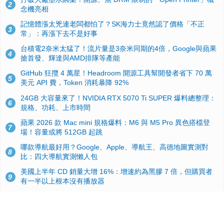
2
念機亮相
記憶體漲太兇連老闆都怕了？SK海力士竟然認了價格「不正
3
常」：再漲下去不是好事
台積電2奈米太猛了！流片量是3奈米同期的4倍，Google與蘋果
4
搶首發、輝達與AMD排隊等產能
GitHub 狂攬 4 萬星！Headroom 開源工具幫開發者省下 70 萬
5
美元 API 費，Token 消耗暴降 92%
24GB 大容量來了！NVIDIA RTX 5070 Ti SUPER 爆料總整理：
6
規格、功耗、上市時間
蘋果 2026 款 Mac mini 規格爆料：M6 與 M5 Pro 異色搭檔登
7
場！容量或將 512GB 起跳
哪款導航最好用？Google、Apple、導航王、高德地圖實測對
8
比：四大導航實測懶人包
美國上半年 CD 銷量大增 16%：增速約為黑膠 7 倍，但購買者
9
有一半以上根本沒有播放器
諾貝爾獎推手也留不住！從 AlphaFold 團隊解體看 Google 的焦
10
慮：為何明星實驗室要為 Gemini 讓路？