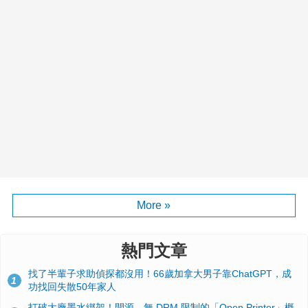
More »
熱門文章
找了半輩子求助偵探都沒用！66歲加拿大男子靠ChatGPT，成
1
功找回失散50年家人
打破大廠墨水綁架！開源、無 DRM 限制的「Open Printer」概