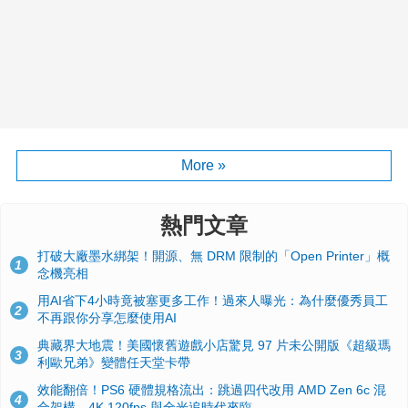
More »
熱門文章
打破大廠墨水綁架！開源、無 DRM 限制的「Open Printer」概
1
念機亮相
用AI省下4小時竟被塞更多工作！過來人曝光：為什麼優秀員工
2
不再跟你分享怎麼使用AI
典藏界大地震！美國懷舊遊戲小店驚見 97 片未公開版《超級瑪
3
利歐兄弟》變體任天堂卡帶
效能翻倍！PS6 硬體規格流出：跳過四代改用 AMD Zen 6c 混
4
合架構，4K 120fps 與全光追時代來臨